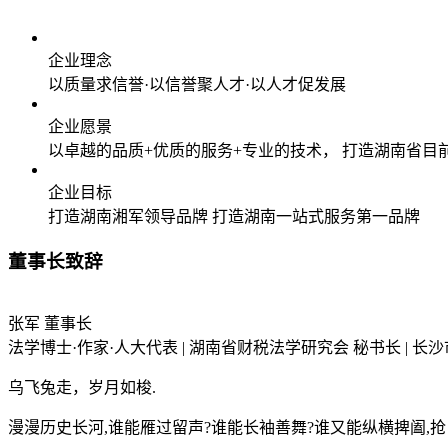
企业理念
以质量求信誉·以信誉聚人才·以人才促发展
企业愿景
以卓越的品质+优质的服务+专业的技术，
打造湖南省目
企业目标
打造湖南湘军领导品牌
打造湖南一站式服务第一品牌
董事长致辞
张军
董事长
法学博士·作家·人大代表 | 湖南省财税法学研究会 秘书长 | 长沙
乌飞兔走，岁月如梭.
漫漫历史长河,谁能雁过留声?谁能长袖善舞?谁又能纵横捭阖,抢