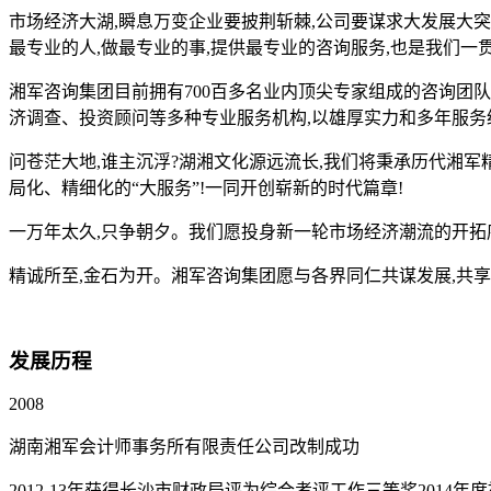
市场经济大湖,瞬息万变企业要披荆斩棘,公司要谋求大发展大突破
最专业的人,做最专业的事,提供最专业的咨询服务,也是我们一
湘军咨询集团目前拥有700百多名业内顶尖专家组成的咨询团
济调查、投资顾问等多种专业服务机构,以雄厚实力和多年服务
问苍茫大地,谁主沉浮?湖湘文化源远流长,我们将秉承历代湘军
局化、精细化的“大服务”!一同开创崭新的时代篇章!
一万年太久,只争朝夕。我们愿投身新一轮市场经济潮流的开拓序
精诚所至,金石为开。湘军咨询集团愿与各界同仁共谋发展,共享
发展历程
2008
湖南湘军会计师事务所有限责任公司改制成功
2012-13年获得长沙市财政局评为综合考评工作三等奖2014年