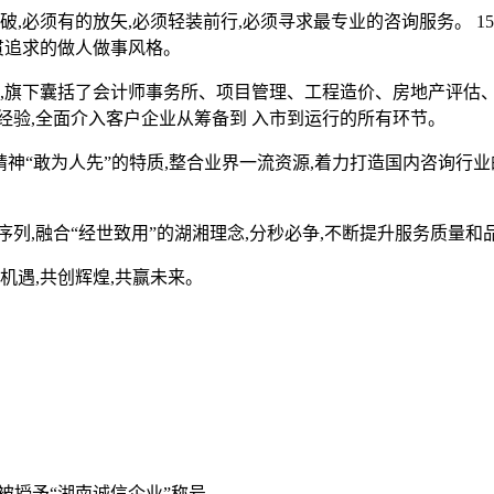
,必须有的放矢,必须轻装前行,必须寻求最专业的咨询服务。 150
贯追求的做人做事风格。
队,旗下囊括了会计师事务所、项目管理、工程造价、房地产评估、
经验,全面介入客户企业从筹备到 入市到运行的所有环节。
精神“敢为人先”的特质,整合业界一流资源,着力打造国内咨询行
列,融合“经世致用”的湖湘理念,分秒必争,不断提升服务质量和
机遇,共创辉煌,共赢未来。
度被授予“湖南诚信企业”称号