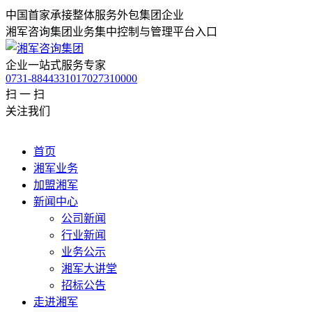
中国首家承接整体服务外包集团企业
湘军咨询集团业务集中控制与管理平台入口
企业一站式服务专家
0731-88443310
17027310000
扫 一 扫
关注我们
首页
湘军业务
加盟湘军
新闻中心
公司新闻
行业新闻
业务公示
湘军大讲堂
招标公告
走进湘军